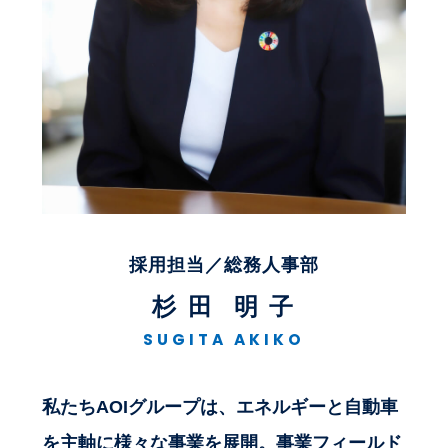
採用担当／総務人事部
杉 田
明 子
SUGITA
AKIKO
私たちAOIグループは、エネルギーと自動車
を主軸に様々な事業を展開。事業フィールド