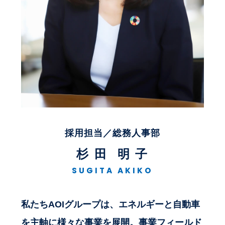
採用担当／総務人事部
杉 田
明 子
SUGITA
AKIKO
私たちAOIグループは、エネルギーと自動車
を主軸に様々な事業を展開。事業フィールド