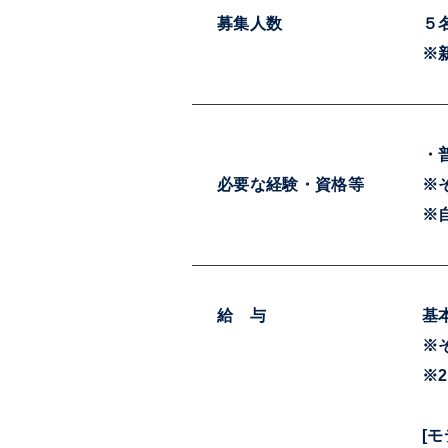
募集人数
５
※
・
必要な経験・資格等
※
※
給 与
基本
※
※
[