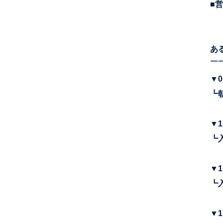
■
あ
￣
▼0
┗
▼1
┗
▼1
┗
▼1