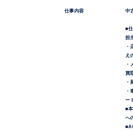
仕事内容
中
■
担
・
え
・
買
・
・
ー
■
へ
■