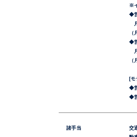
※
◆
月
（月
◆
月
（月
[
◆営
◆営
諸手当
交