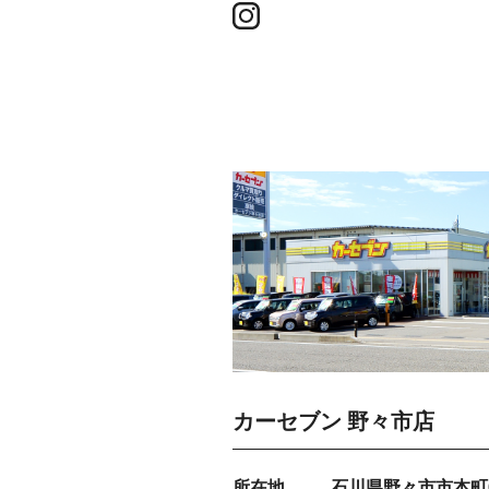
カーセブン 野々市店
所在地
石川県野々市市本町6-