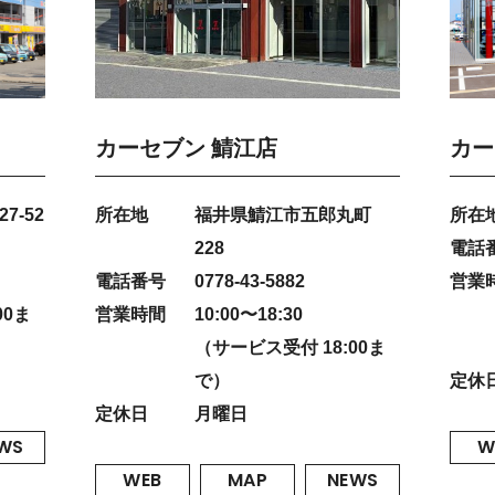
カーセブン 鯖江店
カー
7-52
所在地
福井県鯖江市五郎丸町
所在
228
電話
電話番号
0778-43-5882
営業
00ま
営業時間
10:00〜18:30
（サービス受付 18:00ま
で）
定休
定休日
月曜日
WS
W
WEB
MAP
NEWS