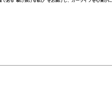
髄である“駆け抜ける歓び”をお届けし、カーライフを心豊か