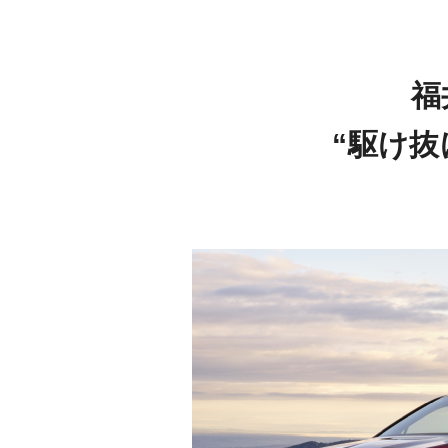
福
“駆け抜