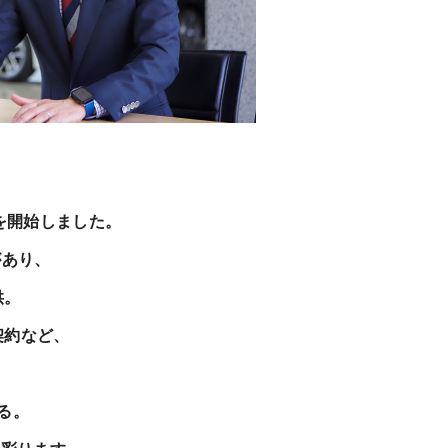
を開始しました。
があり、
供。
契約など、
る。