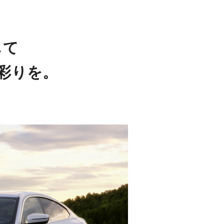
して
彩りを。