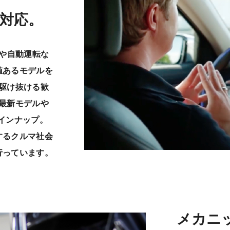
対応。
Iや自動運転な
値あるモデルを
駆け抜ける歓
最新モデルや
インナップ。
するクルマ社会
行っています。
メカニ